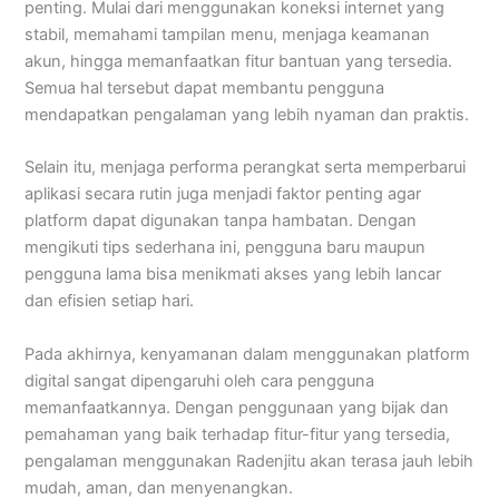
penting. Mulai dari menggunakan koneksi internet yang
stabil, memahami tampilan menu, menjaga keamanan
akun, hingga memanfaatkan fitur bantuan yang tersedia.
Semua hal tersebut dapat membantu pengguna
mendapatkan pengalaman yang lebih nyaman dan praktis.
Selain itu, menjaga performa perangkat serta memperbarui
aplikasi secara rutin juga menjadi faktor penting agar
platform dapat digunakan tanpa hambatan. Dengan
mengikuti tips sederhana ini, pengguna baru maupun
pengguna lama bisa menikmati akses yang lebih lancar
dan efisien setiap hari.
Pada akhirnya, kenyamanan dalam menggunakan platform
digital sangat dipengaruhi oleh cara pengguna
memanfaatkannya. Dengan penggunaan yang bijak dan
pemahaman yang baik terhadap fitur-fitur yang tersedia,
pengalaman menggunakan Radenjitu akan terasa jauh lebih
mudah, aman, dan menyenangkan.