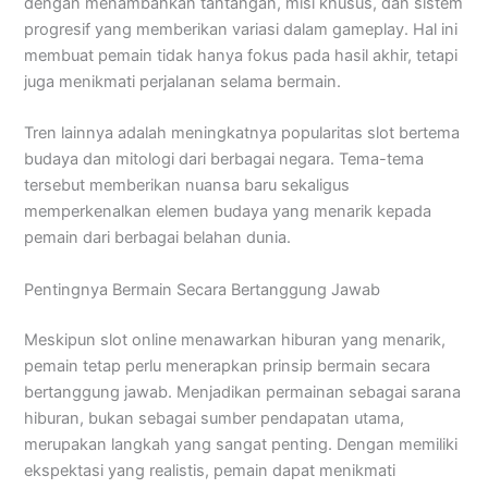
dengan menambahkan tantangan, misi khusus, dan sistem
progresif yang memberikan variasi dalam gameplay. Hal ini
membuat pemain tidak hanya fokus pada hasil akhir, tetapi
juga menikmati perjalanan selama bermain.
Tren lainnya adalah meningkatnya popularitas slot bertema
budaya dan mitologi dari berbagai negara. Tema-tema
tersebut memberikan nuansa baru sekaligus
memperkenalkan elemen budaya yang menarik kepada
pemain dari berbagai belahan dunia.
Pentingnya Bermain Secara Bertanggung Jawab
Meskipun slot online menawarkan hiburan yang menarik,
pemain tetap perlu menerapkan prinsip bermain secara
bertanggung jawab. Menjadikan permainan sebagai sarana
hiburan, bukan sebagai sumber pendapatan utama,
merupakan langkah yang sangat penting. Dengan memiliki
ekspektasi yang realistis, pemain dapat menikmati