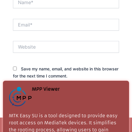
Email*
Website
Save my name, email, and website in this browser
for the next time I comment.
MPP Viewer
MTK Easy SU is a tool designed to provide easy
root access on MediaTek devices. It simplifies
the rooting process, allowing users to gain