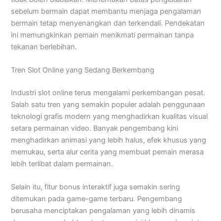
sebelum bermain dapat membantu menjaga pengalaman
bermain tetap menyenangkan dan terkendali. Pendekatan
ini memungkinkan pemain menikmati permainan tanpa
tekanan berlebihan.
Tren Slot Online yang Sedang Berkembang
Industri slot online terus mengalami perkembangan pesat.
Salah satu tren yang semakin populer adalah penggunaan
teknologi grafis modern yang menghadirkan kualitas visual
setara permainan video. Banyak pengembang kini
menghadirkan animasi yang lebih halus, efek khusus yang
memukau, serta alur cerita yang membuat pemain merasa
lebih terlibat dalam permainan.
Selain itu, fitur bonus interaktif juga semakin sering
ditemukan pada game-game terbaru. Pengembang
berusaha menciptakan pengalaman yang lebih dinamis