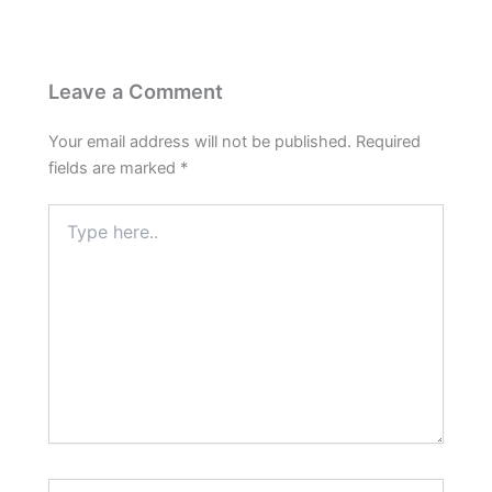
Leave a Comment
Your email address will not be published.
Required
fields are marked
*
Type
here..
Name*