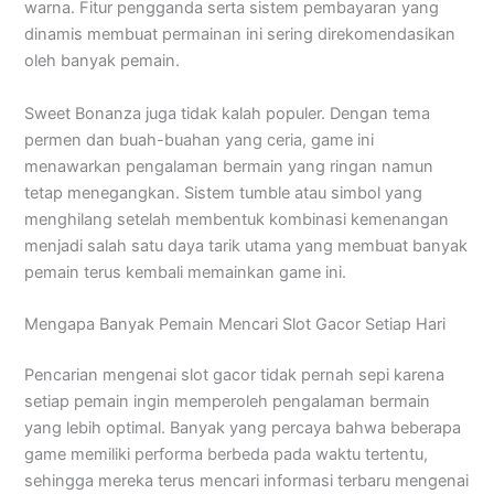
warna. Fitur pengganda serta sistem pembayaran yang
dinamis membuat permainan ini sering direkomendasikan
oleh banyak pemain.
Sweet Bonanza juga tidak kalah populer. Dengan tema
permen dan buah-buahan yang ceria, game ini
menawarkan pengalaman bermain yang ringan namun
tetap menegangkan. Sistem tumble atau simbol yang
menghilang setelah membentuk kombinasi kemenangan
menjadi salah satu daya tarik utama yang membuat banyak
pemain terus kembali memainkan game ini.
Mengapa Banyak Pemain Mencari Slot Gacor Setiap Hari
Pencarian mengenai slot gacor tidak pernah sepi karena
setiap pemain ingin memperoleh pengalaman bermain
yang lebih optimal. Banyak yang percaya bahwa beberapa
game memiliki performa berbeda pada waktu tertentu,
sehingga mereka terus mencari informasi terbaru mengenai