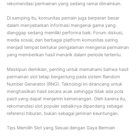
rekomendasi permainan yang sedang ramai dimainkan.
Di samping itu, komunitas pemain juga berperan besar
dalam menyebarkan informasi mengenai game yang
dianggap sedang memiliki performa baik. Forum diskusi,
media sosial, dan berbagai platform komunitas sering
menjadi tempat bertukar pengalaman mengenai permainan
yang memberikan hasil menarik dalam periode tertentu.
Meskipun demikian, penting untuk memahami bahwa hasil
permainan slot tetap bergantung pada sistem Random
Number Generator (RNG). Teknologi ini dirancang untuk
menghasilkan hasil secara acak sehingga tidak ada pola
pasti yang dapat menjamin kemenangan. Oleh karena itu,
rekomendasi slot populer sebaiknya dipandang sebagai
referensi hiburan, bukan sebagai jaminan keuntungan.
Tips Memilih Slot yang Sesuai dengan Gaya Bermain